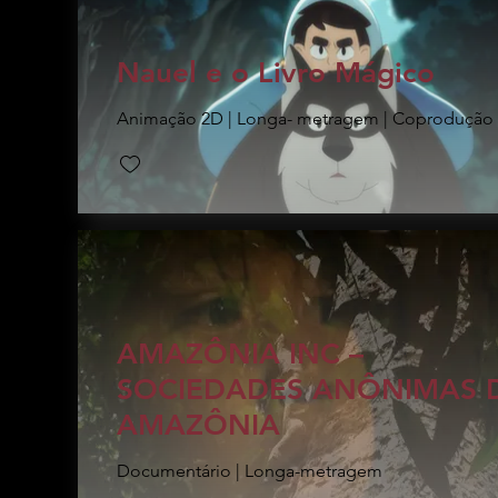
Nauel e o Livro Mágico
Animação 2D | Longa- metragem | Coprodução 
AMAZÔNIA INC –
SOCIEDADES ANÔNIMAS 
AMAZÔNIA
Documentário | Longa-metragem