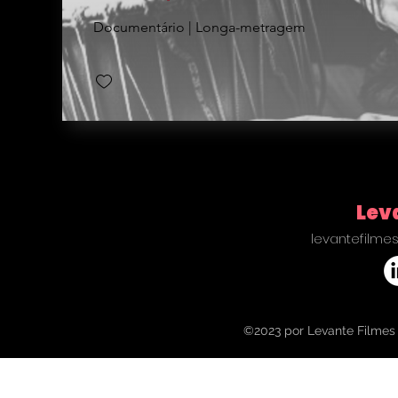
Documentário | Longa-metragem
Lev
levantefilm
©2023 por Levante Filmes